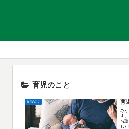
育児のこと
育
育児のこと
みな
す。
お話
した