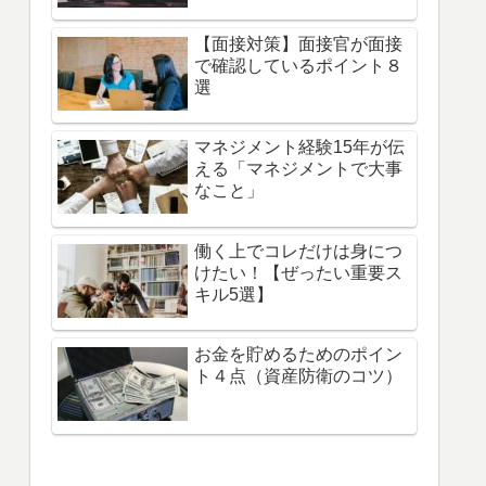
【面接対策】面接官が面接
で確認しているポイント８
選
マネジメント経験15年が伝
える「マネジメントで大事
なこと」
働く上でコレだけは身につ
けたい！【ぜったい重要ス
キル5選】
お金を貯めるためのポイン
ト４点（資産防衛のコツ）